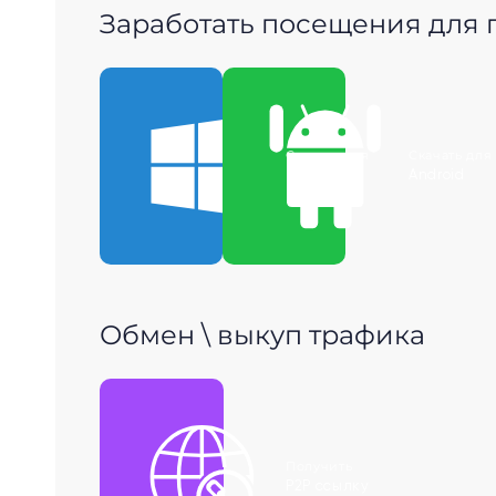
Заработать посещения для
Скачать для
Скачать для
Windows
Android
Обмен \ выкуп трафика
Получить
P2P ссылку