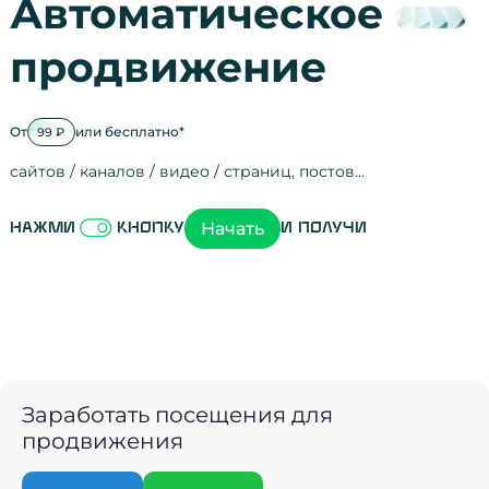
Автоматическое
продвижение
От
или бесплатно*
99 ₽
сайтов / каналов / видео / страниц, постов…
Активность на
посещения
просмотры
регистрации
рефералов
отзывы
упоминания
активность на
активность в с
зрители видео
поведение на 
переходы по с
мотивированн
Начать
Нажми
кнопку
и получи
Заработать посещения для
продвижения