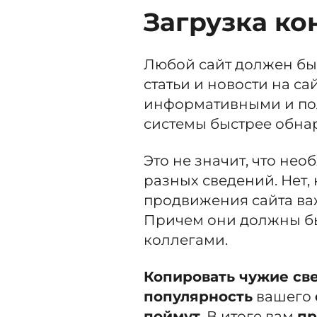
Загрузка ко
Любой сайт должен бы
статьи и новости на с
информативными и пол
системы быстрее обнар
Это не значит, что нео
разных сведений. Нет,
продвижения сайта ва
Причем они должны б
коллегами.
Копировать чужие св
популярность
вашего
поймут
. В итоге вам
пр