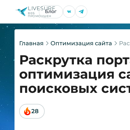
LIVESURF
Блог
ВЕБ
ПРОМОУШЕН
Главная
Оптимизация сайта
Рас
Раскрутка порт
оптимизация с
поисковых сис
28