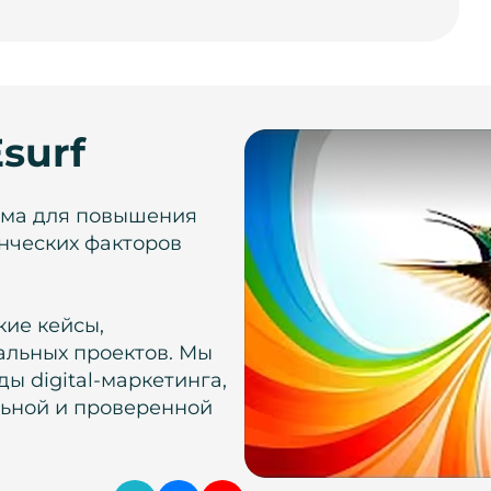
surf
рма для повышения
нческих факторов
кие кейсы,
альных проектов. Мы
ы digital-маркетинга,
льной и проверенной