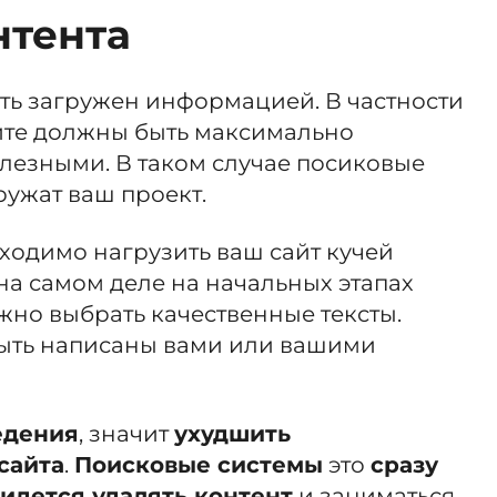
нтента
ть загружен информацией. В частности
айте должны быть максимально
езными. В таком случае посиковые
ужат ваш проект.
бходимо нагрузить ваш сайт кучей
 на самом деле на начальных этапах
жно выбрать качественные тексты.
ыть написаны вами или вашими
едения
, значит
ухудшить
сайта
.
Поисковые системы
это
сразу
идется удалять контент
и заниматься