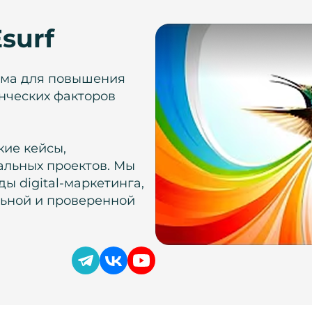
surf
рма для повышения
нческих факторов
кие кейсы,
альных проектов. Мы
ы digital-маркетинга,
льной и проверенной