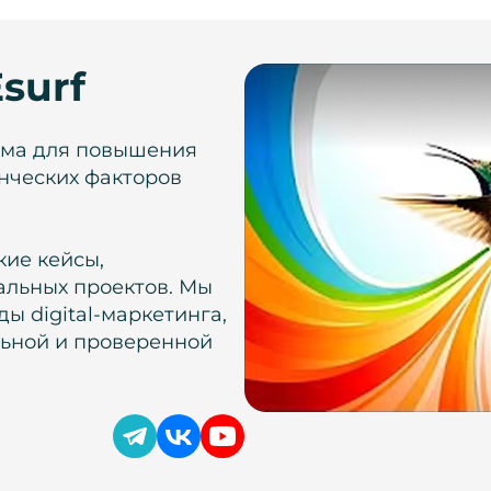
surf
рма для повышения
нческих факторов
кие кейсы,
альных проектов. Мы
ы digital-маркетинга,
льной и проверенной