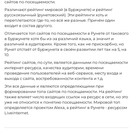
сайтов по посещаемости.
Различают рейтинг мировой (в Буржунете) и рейтинг
русскоязычный (рунетовский). Эти рейтинги хоть и
переплетаются где-то, но всё же разные. Причём один
входит в состав другого.
Отличается топ сайтов по посещаемости в Рунете от такового
в Буржунете хотя бы из-за различий языка, а значит и
различий в аудиториях. Кроме того, как не прискорбно, но
Рунет отстаёт от Буржунета в своём развитии лет так на 5, на
10.
Рейтинг сайтов, по сути, является данными по посещаемости
интернет-ресурса, качества аудитории, времени
проведения пользователей на веб-сервисе, месту входа и
выхода с сайта, востребованности контента и т.д.
Эти все данные и являются определяющими при
формировании топа сайтов по посещаемости. На рейтинг
также влияет число входящих ссылок на ресурс в сети, но это
уже не относится к понятию посещаемости. Мировой топ
определяется проектом Alexa, а рейтинг в Рунете - ресурсом
Liveinternet.