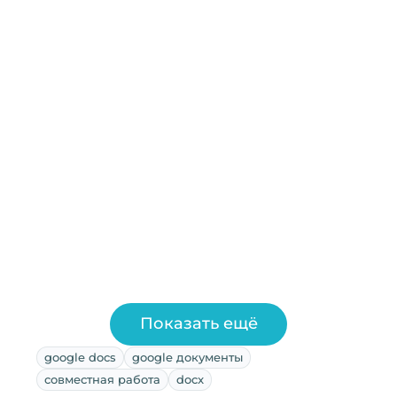
Показать ещё
google docs
google документы
совместная работа
docx