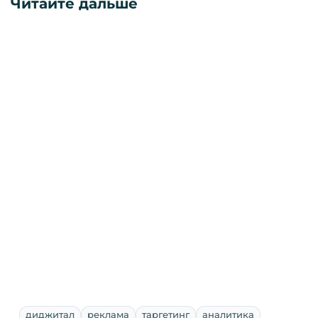
Читайте дальше
диджитал
реклама
таргетинг
аналитика