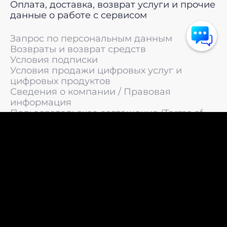
Оплата, доставка, возврат услуги и прочие
данные о работе с сервисом
Запрос по персональным данным
Возвраты и возврат средств
Условия подписки
Условия продажи цифровых услуг и
цифровых продуктов
Сведения о компании / Правовая
информация
Пользовательское соглашение (Terms of
Service)
Политика конфиденциальности / Политика
обработки персональных данных
Политика cookies (Cookie Policy)
© 2011 —
2026
LIVEsurf.org