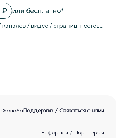
 ₽
или бесплатно*
/ каналов / видео / страниц, постов…
на страницах
а страницах
 соц. сетях
ео
а страницах
 ссылкам
нные лиды
а
Жалоба
Поддержка / Связаться с нами
Рефералы / Партнерам