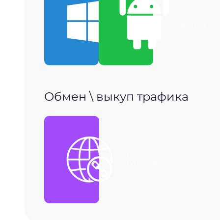
Скачать для
Скачать для
Windows
Android
Обмен \ выкуп трафика
Получить
P2P ссылку