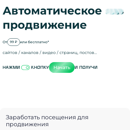
Автоматическое
продвижение
От
или бесплатно*
99 ₽
сайтов / каналов / видео / страниц, постов…
Активность на
посещения
просмотры
регистрации
рефералов
отзывы
упоминания
активность на
активность в с
зрители видео
поведение на 
переходы по с
мотивированн
Начать
Нажми
кнопку
и получи
Заработать посещения для
продвижения