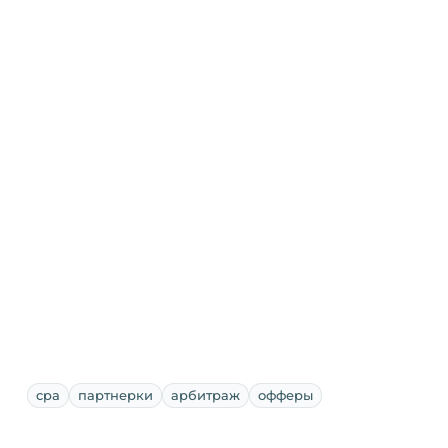
cpa
партнерки
арбитраж
офферы