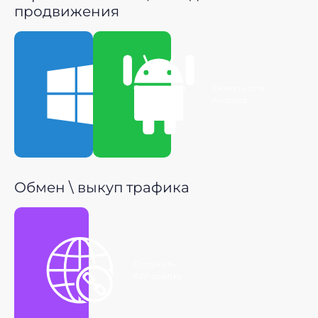
продвижения
Скачать для
Скачать для
Windows
Android
Обмен \ выкуп трафика
Получить
P2P ссылку