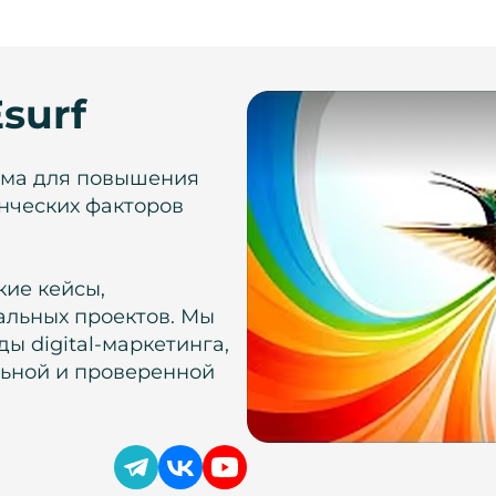
surf
рма для повышения
нческих факторов
кие кейсы,
альных проектов. Мы
ы digital-маркетинга,
льной и проверенной