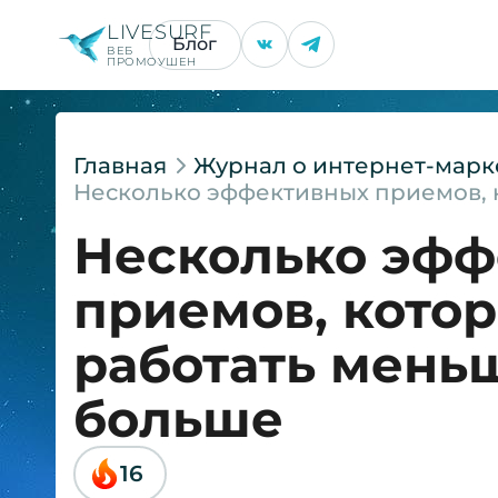
LIVESURF
Блог
ВЕБ
ПРОМОУШЕН
Главная
Журнал о интернет-марк
Несколько эффективных приемов, к
Несколько эф
приемов, кото
работать меньш
больше
16