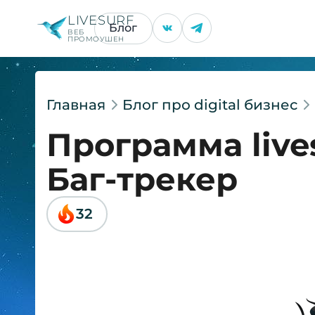
LIVESURF
Блог
ВЕБ
ПРОМОУШЕН
Главная
Блог про digital бизнес
Программа lives
Баг-трекер
32