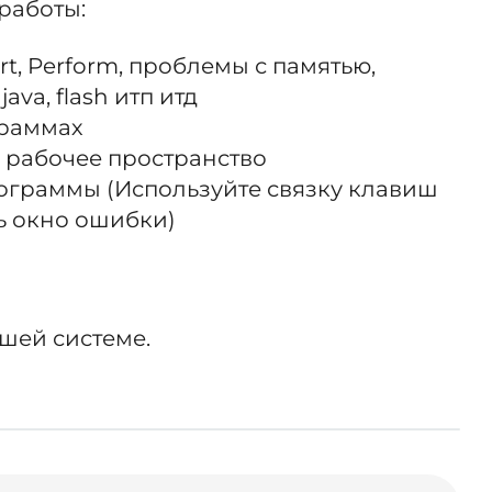
работы:
ert, Perform, проблемы с памятью,
java, flash итп итд
граммах
 рабочее пространство
рограммы (Используйте связку клавиш
ть окно ошибки)
ашей системе.