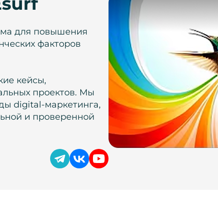
surf
рма для повышения
нческих факторов
кие кейсы,
альных проектов. Мы
ы digital-маркетинга,
льной и проверенной