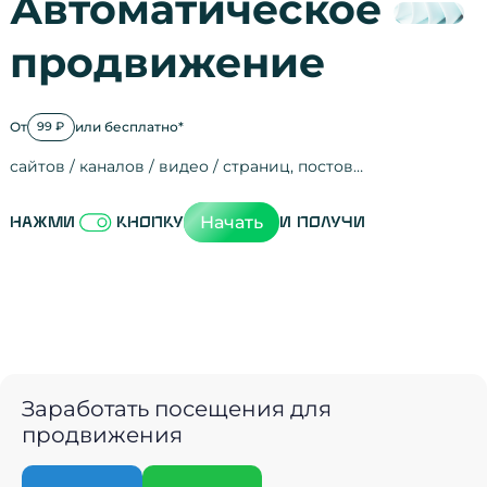
Автоматическое
продвижение
От
или бесплатно*
99 ₽
сайтов / каналов / видео / страниц, постов…
Активность на
посещения
просмотры
регистрации
рефералов
отзывы
упоминания
активность на
активность в с
зрители видео
поведение на 
переходы по с
мотивированн
Начать
Нажми
кнопку
и получи
Заработать посещения для
продвижения