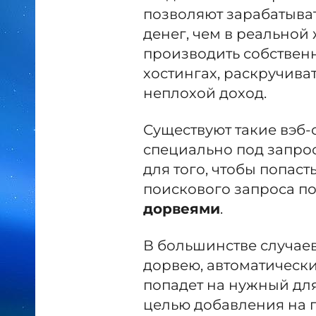
позволяют зарабатыват
денег, чем в реальной
производить собственн
хостингах, раскручиват
неплохой доход.
Существуют такие вэб-
специально под запрос
для того, чтобы попас
поискового запроса п
дорвеями
.
В большинстве случаев
дорвею, автоматически
попадет на нужный для
целью добавления на 