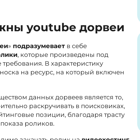
жны youtube дорвеи
веи
»
подразумевает
в себе
олики
, которые произведены под
 требования. В характеристику
носка на ресурс, на который включен
еством данных дорвеев является то,
рительно раскручивать в поисковиках,
йтинговые позиции, благодаря трасту
 показа роликов.
одимо закачать ролик на
видеохостинг