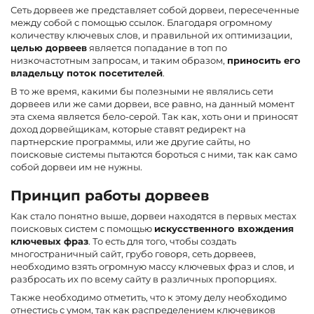
Сеть дорвеев же представляет собой дорвеи, пересеченные
между собой с помощью ссылок. Благодаря огромному
количеству ключевых слов, и правильной их оптимизации,
целью дорвеев
является попадание в топ по
низкочастотным запросам, и таким образом,
приносить его
владельцу поток посетителей
.
В то же время, какими бы полезными не являлись сети
дорвеев или же сами дорвеи, все равно, на данный момент
эта схема является бело-серой. Так как, хоть они и приносят
доход дорвейщикам, которые ставят редирект на
партнерские программы, или же другие сайты, но
поисковые системы пытаются бороться с ними, так как само
собой дорвеи им не нужны.
Принцип работы дорвеев
Как стало понятно выше, дорвеи находятся в первых местах
поисковых систем с помощью
искусственного вхождения
ключевых фраз
. То есть для того, чтобы создать
многостраничный сайт, грубо говоря, сеть дорвеев,
необходимо взять огромную массу ключевых фраз и слов, и
разбросать их по всему сайту в различных пропорциях.
Также необходимо отметить, что к этому делу необходимо
отнестись с умом, так как распределением ключевиков