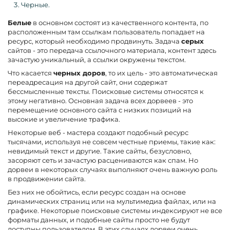
Черные.
Белые
в основном состоят из качественного контента, по
расположенным там ссылкам пользователь попадает на
ресурс, который необходимо продвинуть. Задача
серых
сайтов - это передача ссылочного материала, контент здесь
зачастую уникальный, а ссылки окружены текстом.
Что касается
черных доров
, то их цель - это автоматическая
переадресация на другой сайт, они содержат
бессмысленные тексты. Поисковые системы относятся к
этому негативно. Основная задача всех дорвеев - это
перемещение основного сайта с низких позиций на
высокие и увеличение трафика.
Некоторые веб - мастера создают подобный ресурс
тысячами, используя не совсем честные приемы, такие как:
невидимый текст и другие. Такие сайты, безусловно,
засоряют сеть и зачастую расцениваются как спам. Но
дорвеи в некоторых случаях выполняют очень важную роль
в продвижении сайта.
Без них не обойтись, если ресурс создан на основе
динамических страниц или на мультимедиа файлах, или на
графике. Некоторые поисковые системы индексируют не все
форматы данных, и подобные сайты просто не будут
доступны пользователям. В этих случаях дорвеи очень