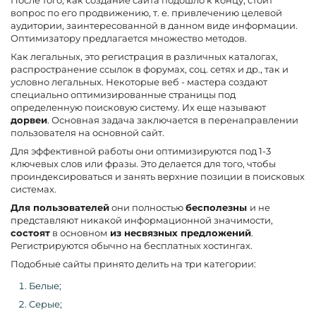
После того, как создание сайта подошло к концу, стоит
вопрос по его продвижению, т. е. привлечению целевой
аудитории, заинтересованной в данном виде информации.
Оптимизатору предлагается множество методов.
Как легальных, это регистрация в различных каталогах,
распространение ссылок в форумах, соц. сетях и др., так и
условно легальных. Некоторые веб - мастера создают
специально оптимизированные страницы под
определенную поисковую систему. Их еще называют
дорвеи
. Основная задача заключается в перенаправлении
пользователя на основной сайт.
Для эффективной работы они оптимизируются под 1-3
ключевых слов или фразы. Это делается для того, чтобы
проиндексироваться и занять верхние позиции в поисковых
системах.
Для пользователей
они полностью
бесполезны
и не
представляют никакой информационной значимости,
состоят
в основном
из несвязных предложений
.
Регистрируются обычно на бесплатных хостингах.
Подобные сайты принято делить на три категории:
Белые;
Серые;