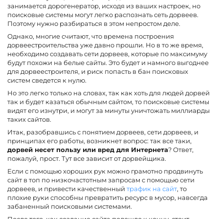
занимается дорогенератор, исходя из ваших настроек, но
поисковые системы могут легко распознать сеть дорвеев.
Поэтому нужно разбираться в этом непростом деле.
Однако, многие считают, что времена построения
дорвеестроительства уже давно прошли. Но в то же время,
необходимо создавать сети дорвеев, которые по максимуму
будут похожи на белые сайты. Это будет и намного выгоднее
для дорвеестроителя, и риск попасть в бан поисковых
систем сведется к нулю.
Но это легко только на словах, так как хоть для людей дорвей
так и будет казаться обычным сайтом, то поисковые системы
видят его изнутри, и могут за минуты уничтожать миллиарды
таких сайтов.
Итак, разобравшись с понятием дорвеев, сети дорвеев, и
принципах его работы, возникнет вопрос: так все таки,
дорвей несет пользу или вред для Интернета
? Ответ,
пожалуй, прост. Тут все зависит от дорвейщика.
Если с помощью хороших рук можно грамотно продвинуть
сайт в топ по низкочастотным запросам с помощью сети
дорвеев, и привести качественный
трафик на сайт
, то
плохие руки способны превратить ресурс в мусор, навсегда
забаненный поисковыми системами.