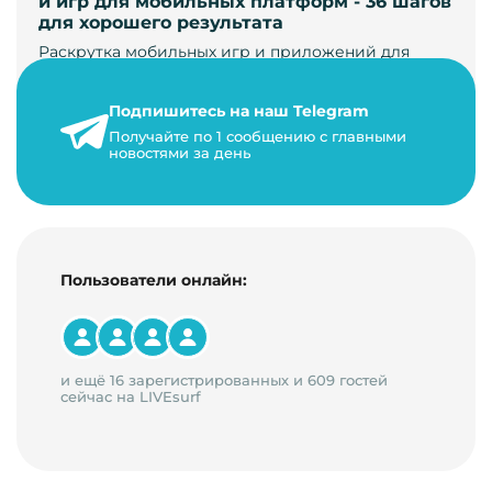
и игр для мобильных платформ - 36 шагов
для хорошего результата
Раскрутка мобильных игр и приложений для
увеличения загрузок и монетизации требует
сложной маркетинговой стратегии. В ст…
Подпишитесь на наш Telegram
24 января 2021 г.
Получайте по 1 сообщению с главными
новостями за день
14 минут на чтение
Пользователи онлайн:
и ещё 16 зарегистрированных и 609 гостей
сейчас на LIVEsurf