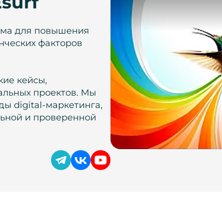
surf
рма для повышения
нческих факторов
кие кейсы,
альных проектов. Мы
ы digital-маркетинга,
льной и проверенной