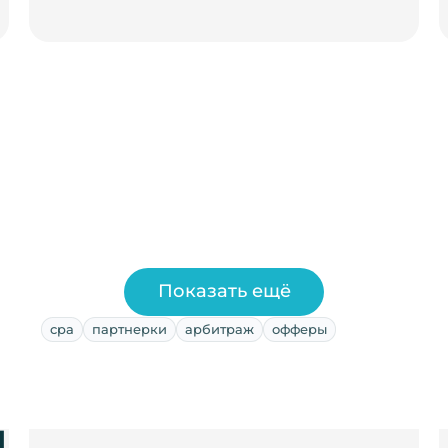
Показать ещё
cpa
партнерки
арбитраж
офферы
и