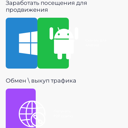
Заработать посещения для
продвижения
Скачать для
Скачать для
Windows
Android
Обмен \ выкуп трафика
Получить
P2P ссылку