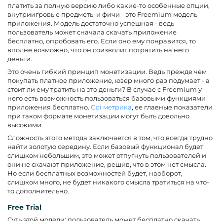
платить за полную версию либо какие-то особенные опции,
внутриигровые предметы и фичи - это Freemium модель
приложения. Модель достаточно успешная - ведь
пользователь может сначала скачать приложение
бесплатно, опробовать его. Если оно ему понравится, то
вполне возможно, что он соизволит потратить на него
деньги.
Это очень гибкий принцип монетизации. Ведь прежде чем
покупать платное приложение, юзер много раз подумает - а
стоит ли ему тратить на это деньги? В случае с Freemium у
него есть возможность пользоваться базовыми функциями
приложения бесплатно.
Сpi метрика
, ее главные показатели
при таком формате монетизации могут быть довольно
высокими.
Сложность этого метода заключается в том, что всегда трудно
найти золотую середину. Если базовый функционал будет
слишком небольшим, это может отпугнуть пользователей и
они не скачают приложение, решив, что в этом нет смысла.
Но если бесплатных возможностей будет, наоборот,
слишком много, не будет никакого смысла тратиться на что-
то дополнительно.
Free Trial
Суть этой модели: пользователь может бесплатно скачать