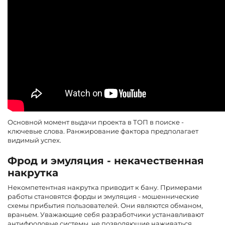
Основной момент выдачи проекта в ТОП в поиске -
ключевые слова. Ранжирование фактора предполагает
видимый успех.
Фрод и эмуляция - некачественная
накрутка
Некомпетентная накрутка приводит к бану. Примерами
работы становятся форды и эмуляция - мошеннические
схемы прибытия пользователей. Они являются обманом,
враньем. Уважающие себя разработчики устанавливают
антифродовые системы, не позволяющие наживаться