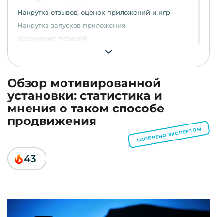
Накрутка отзывов, оценок приложений и игр
Накрутка запусков приложения
Удержание позиций
Накрутка позиций в поисковой выдаче в ТОП
Фрод и эмуляция - некачественная накрутка
Трекинг установок
Обзор мотивированной
Зачем это нужно и что дает?
установки: статистика и
Заказать мотивированные установки приложений в
мнения о таком способе
Google Play и App store
продвижения
ОДОБРЕНО ЭКСПЕРТОМ
43