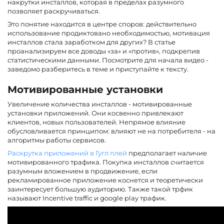
накрутки инсталлов, которая в пределах разумного
позволяет раскручиваться.
Это понятие находится в центре споров: действительно
использование продиктовано необходимостью, мотивация
инсталлов стала заработком для других? В статье
проанализируем все доводы «за» и «против», подкрепив
статистическими данными. Посмотрите для начала видео -
заведомо разберитесь в теме и приступайте к тексту.
Мотивированные установки
Увеличение количества инсталлов - мотивированные
установки приложений. Они косвенно привлекают
клиентов, новых пользователей. Непрямое влияние
обусловливается принципом: влияют не на потребителя - на
алгоритмы работы сервисов.
Раскрутка приложений в Гугл плей
предполагает наличие
мотивированного трафика. Покупка инсталлов считается
разумным вложением в продвижение, если
рекламированное приложение коснется и теоретически
заинтересует большую аудиторию. Также такой трфик
называют Incentive traffic и google play трафик.