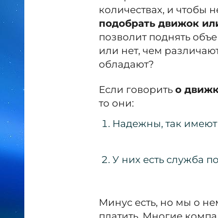
количествах, и чтобы н
подобрать движок ил
позволит поднять объе
или нет, чем различа
обладают?
Если говорить
о движ
то они:
Надежны, так имеют
У них есть служба п
Минус есть, но мы о н
платить. Многие комп