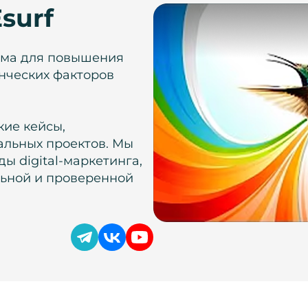
surf
рма для повышения
нческих факторов
кие кейсы,
альных проектов. Мы
ы digital-маркетинга,
льной и проверенной