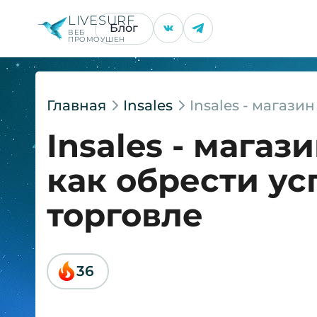
LIVESURF
Блог
ВЕБ
ПРОМОУШЕН
Главная
Insales
Insales - магази
Insales - магаз
как обрести ус
торговле
36