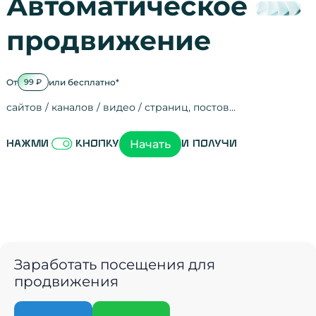
Автоматическое
продвижение
От
или бесплатно*
99 ₽
сайтов / каналов / видео / страниц, постов…
Активность на
посещения
просмотры
регистрации
рефералов
отзывы
упоминания
активность на
активность в с
зрители видео
поведение на 
переходы по с
мотивированн
Начать
Нажми
кнопку
и получи
Заработать посещения для
продвижения