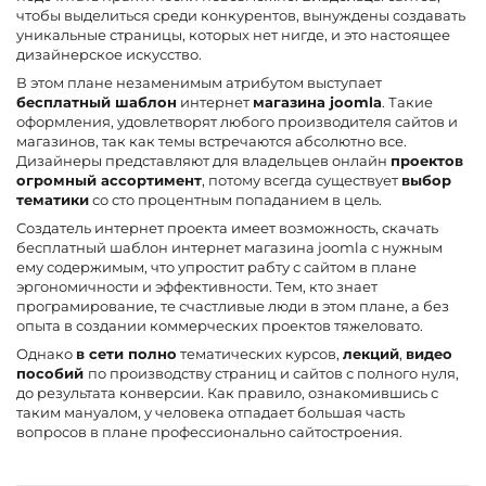
чтобы выделиться среди конкурентов, вынуждены создавать
уникальные страницы, которых нет нигде, и это настоящее
дизайнерское искусство.
В этом плане незаменимым атрибутом выступает
бесплатный шаблон
интернет
магазина joomla
. Такие
оформления, удовлетворят любого производителя сайтов и
магазинов, так как темы встречаются абсолютно все.
Дизайнеры представляют для владельцев онлайн
проектов
огромный ассортимент
, потому всегда существует
выбор
тематики
со сто процентным попаданием в цель.
Создатель интернет проекта имеет возможность, скачать
бесплатный шаблон интернет магазина joomla с нужным
ему содержимым, что упростит рабту с сайтом в плане
эргономичности и эффективности. Тем, кто знает
програмирование, те счастливые люди в этом плане, а без
опыта в создании коммерческих проектов тяжеловато.
Однако
в сети полно
тематических курсов,
лекций
,
видео
пособий
по производству страниц и сайтов с полного нуля,
до результата конверсии. Как правило, ознакомившись с
таким мануалом, у человека отпадает большая часть
вопросов в плане профессионально сайтостроения.