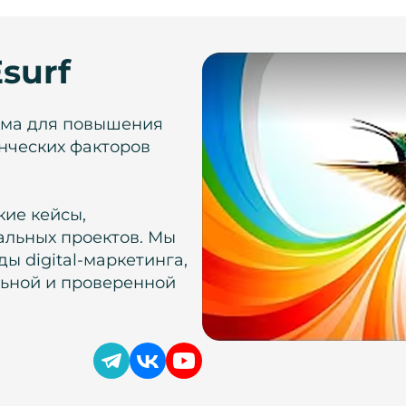
surf
рма для повышения
нческих факторов
кие кейсы,
альных проектов. Мы
ы digital-маркетинга,
льной и проверенной