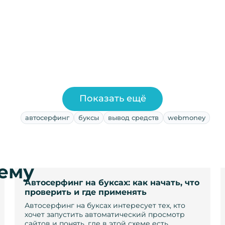
Показать ещё
автосерфинг
буксы
вывод средств
webmoney
тему
Автосерфинг на буксах: как начать, что
проверить и где применять
Автосерфинг на буксах интересует тех, кто
хочет запустить автоматический просмотр
сайтов и понять, где в этой схеме есть…