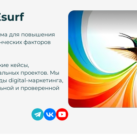
surf
рма для повышения
нческих факторов
кие кейсы,
альных проектов. Мы
ы digital-маркетинга,
льной и проверенной