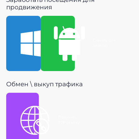
продвижения
Скачать для
Скачать для
Windows
Android
Обмен \ выкуп трафика
Получить
P2P ссылку