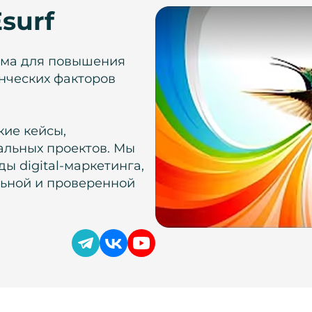
surf
рма для повышения
нческих факторов
кие кейсы,
альных проектов. Мы
ы digital-маркетинга,
льной и проверенной