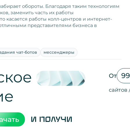
набирает обороты. Благодаря таким технологиям
ов, заменить часть их работы
то касается работы колл-центров и интернет-
ь отличными представителями бизнеса в
здания чат-ботов
мессенджеры
ское
99
От
сайтов 
ие
Активность 
посещения
просмотры
регистрации
рефералов
отзывы
упоминания
активность н
активность в
зрители вид
поведение н
переходы по
мотивирова
ачать
и получи