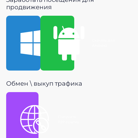
продвижения
Скачать для
Скачать для
Windows
Android
Обмен \ выкуп трафика
Получить
P2P ссылку