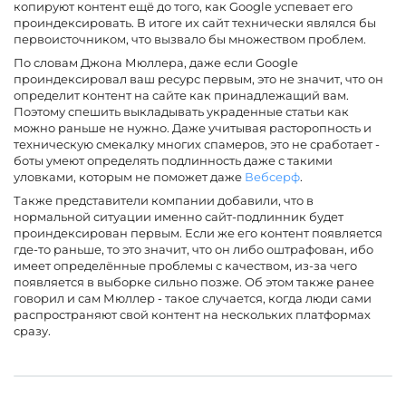
копируют контент ещё до того, как Google успевает его
проиндексировать. В итоге их сайт технически являлся бы
первоисточником, что вызвало бы множеством проблем.
По словам Джона Мюллера, даже если Google
проиндексировал ваш ресурс первым, это не значит, что он
определит контент на сайте как принадлежащий вам.
Поэтому спешить выкладывать украденные статьи как
можно раньше не нужно. Даже учитывая расторопность и
техническую смекалку многих спамеров, это не сработает -
боты умеют определять подлинность даже с такими
уловками, которым не поможет даже
Вебсерф
.
Также представители компании добавили, что в
нормальной ситуации именно сайт-подлинник будет
проиндексирован первым. Если же его контент появляется
где-то раньше, то это значит, что он либо оштрафован, ибо
имеет определённые проблемы с качеством, из-за чего
появляется в выборке сильно позже. Об этом также ранее
говорил и сам Мюллер - такое случается, когда люди сами
распространяют свой контент на нескольких платформах
сразу.