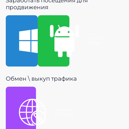
Заработать посещения для
продвижения
Скачать для
Скачать для
Windows
Android
Обмен \ выкуп трафика
Получить
P2P ссылку