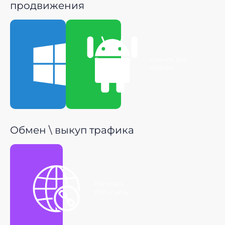
продвижения
Скачать для
Скачать для
Windows
Android
Обмен \ выкуп трафика
Получить
P2P ссылку