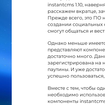
instantcms 1.10, навер
расскажем вкратце, за
Прежде всего, это ПО
создании социальных се
смогут общаться и вес
Однако меньше имеется
представляют компонент
достаточно много. Да
зарегистрирована на 
паутины. И уже достат
успешно пользоваться,
Вместе с тем, чтобы од
необходимо использов
компоненты instantcms 