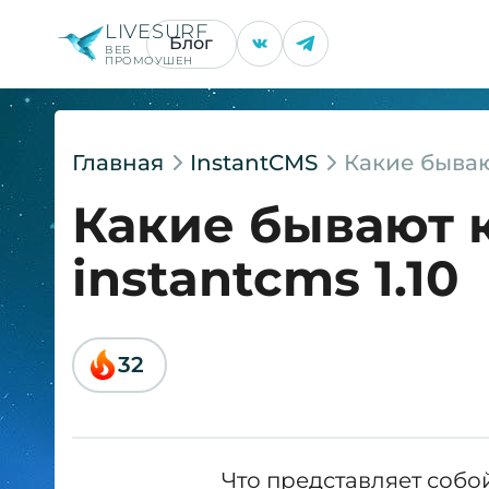
LIVESURF
Блог
ВЕБ
ПРОМОУШЕН
Главная
InstantCMS
Какие бываю
Какие бывают 
instantcms 1.10
32
Что представляет соб