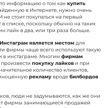
 что информацию о том как
купить
найденную в Интернете, нужно очень
 И не стоит покупаться на первый
в списке, поскольку обычно на таких
ин лайк в два, или три раза больше.
Инстаграм является местом
для
эти фирмы чаще всего используют такую
ки в инстаграме. Многим
фирмам
е
произвести
покупку лайков
и при
значительное количество клиентов,
лноценную
рекламу
вроде
билбордов
ков, люди не задумываются, как же они
ост фирмы занимающиеся продажей