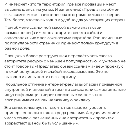
И интернет - это та территория, где все продавцы имеют
высокие шансы на успех. И заявление: «Предлагаю обмен
ссылками» может заинтересовать огромное число юзеров.
Тем более, что это выгодно и удобно для участвующих сторон.
При обмене ссылочной массой важно знать свои
возможности (а именно авторитет своего сайта) и
сопоставлять их с возможностями партнёра. Равносильные
по популярности странички принесут пользу друг другу в
равной доле.
Площадка более раскрученная передаёт часть своего
авторитета ресурсу с меньшей популярностью. И уж точно не
стоит говорить: «Предлагаю обмен ссылками» веб-проекту с
плохой репутацией и слабой посещаемостью. Это не
выгодно и лишь портит всю картину.
Глобальное отличие интернет-рекламы от всем привычной
внутренней и внешней в том, что соискатели самостоятельно
ищут информацию через поисковые системы и не
воспринимают её как навязчивую рекламу.
Это свидетельствует о том, что повышается уровень
приверженности к такого рода рекламе. А с увеличением
числа ссылок, размещённых на авторитетных проектах,
возрастают шансы быть услышанным.