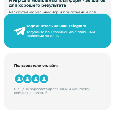
и игр для мобильных платформ - 36 шагов
для хорошего результата
Раскрутка мобильных игр и приложений для
увеличения загрузок и монетизации требует
сложной маркетинговой стратегии. В ст…
Подпишитесь на наш Telegram
24 января 2021 г.
Получайте по 1 сообщению с главными
новостями за день
14 минут на чтение
Пользователи онлайн:
и ещё 16 зарегистрированных и 609 гостей
сейчас на LIVEsurf