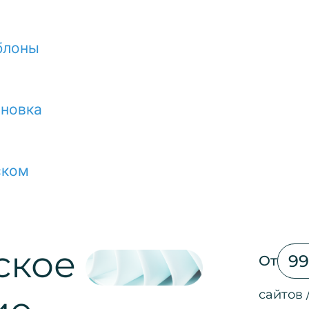
блоны
ановка
ском
ское
99
От
сайтов 