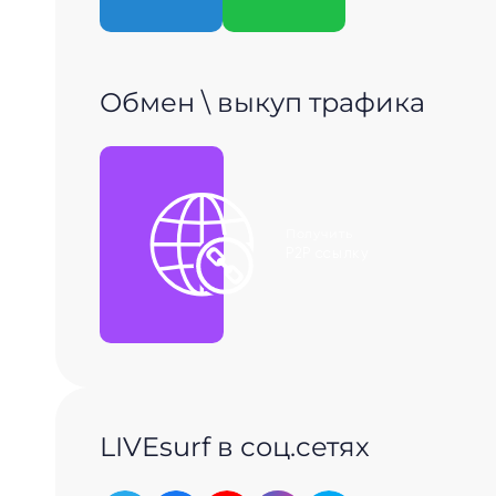
Обмен \ выкуп трафика
Получить
P2P ссылку
LIVEsurf в соц.сетях