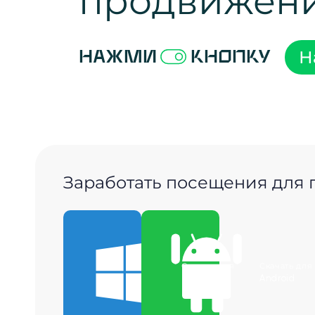
продвижен
Н
Нажми
кнопку
Заработать посещения для
Скачать для
Скачать для
Windows
Android