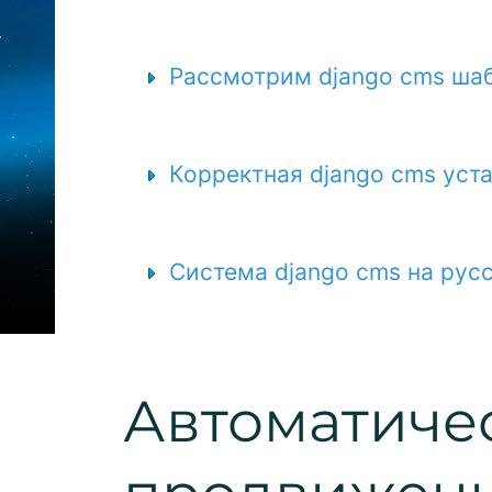
Рассмотрим django cms ша
Корректная django cms уст
Система django cms на рус
Автоматиче