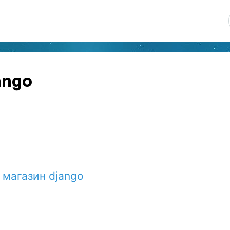
ango
 магазин django