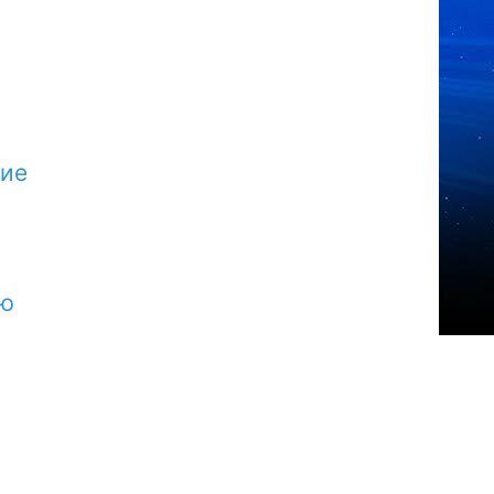
ние
юю