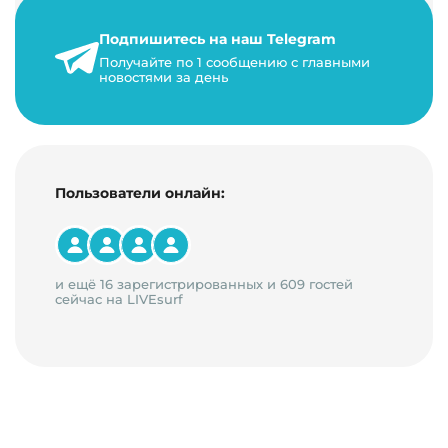
увеличения загрузок и монетизации требует
сложной маркетинговой стратегии. В ст…
Подпишитесь на наш Telegram
24 января 2021 г.
Получайте по 1 сообщению с главными
новостями за день
14 минут на чтение
Пользователи онлайн:
и ещё 16 зарегистрированных и 609 гостей
сейчас на LIVEsurf