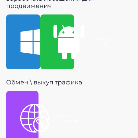
продвижения
Скачать для
Скачать для
Windows
Android
Обмен \ выкуп трафика
Получить
P2P ссылку