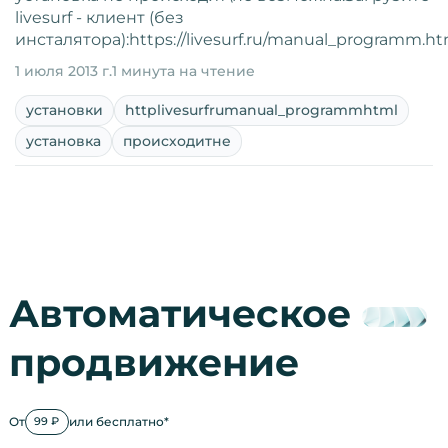
livesurf - клиент (без
инсталятора):https://livesurf.ru/manual_programm.h
1 июля 2013 г.
1 минута на чтение
установки
httplivesurfrumanual_programmhtml
установка
происходитне
Автоматическое
продвижение
От
или бесплатно*
99 ₽