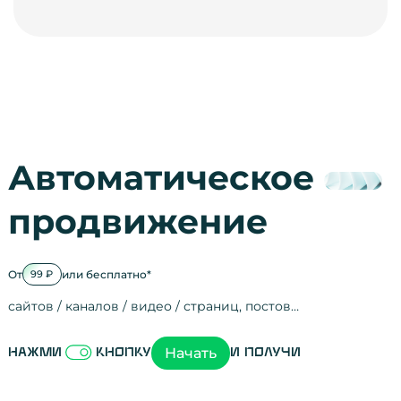
Автоматическое
продвижение
От
или бесплатно*
99 ₽
сайтов / каналов / видео / страниц, постов…
Активность на
посещения
просмотры
регистрации
рефералов
отзывы
упоминания
активность на
активность в с
зрители видео
поведение на 
переходы по с
мотивированн
Начать
Нажми
кнопку
и получи