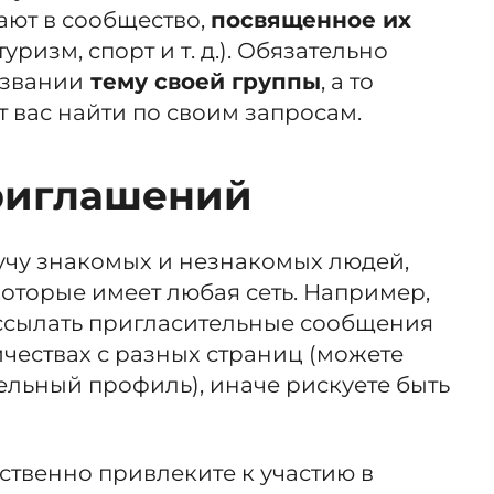
ают в сообщество,
посвященное их
уризм, спорт и т. д.). Обязательно
азвании
тему своей группы
, а то
т вас найти по своим запросам.
риглашений
учу знакомых и незнакомых людей,
 которые имеет любая сеть. Например,
ассылать пригласительные сообщения
ичествах с разных страниц (можете
ельный профиль), иначе рискуете быть
ественно привлеките к участию в