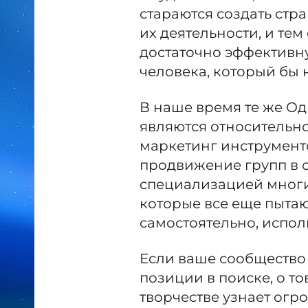
стараются создать стр
их деятельности, и те
достаточно эффективну
человека, который бы н
В наше время те же Од
являются относительн
маркетинг инструменто
продвижение групп в с
специализацией многих
которые все еще пытаю
самостоятельно, испол
Если ваше сообщество
позиции в поиске, о то
творчестве узнает огр