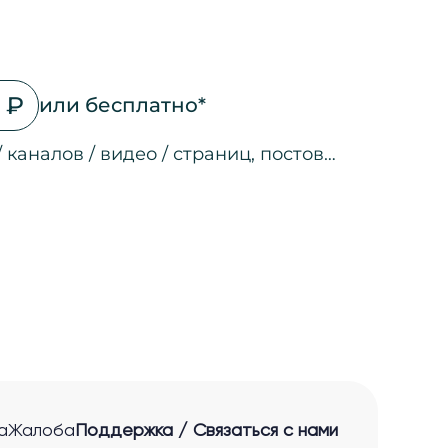
 ₽
или бесплатно*
/ каналов / видео / страниц, постов…
на страницах
а страницах
 соц. сетях
ео
а страницах
 ссылкам
нные лиды
а
Жалоба
Поддержка / Связаться с нами