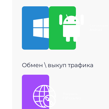
Скачать для
Скачать для
Windows
Android
Обмен \ выкуп трафика
Получить
P2P ссылку