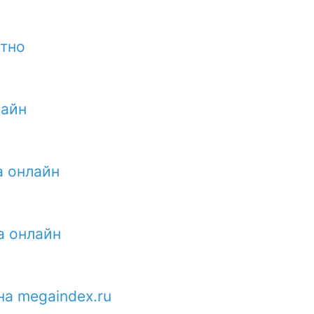
атно
лайн
а онлайн
а онлайн
на megaindex.ru