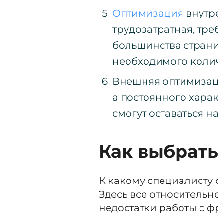
Оптимизация
внутре
трудозатратная, тр
большинства страниц
необходимого колич
Внешняя оптимизация
а постоянного харак
смогут оставаться н
Как выбрать
К какому специалисту 
Здесь все относитель
недостатки работы с ф