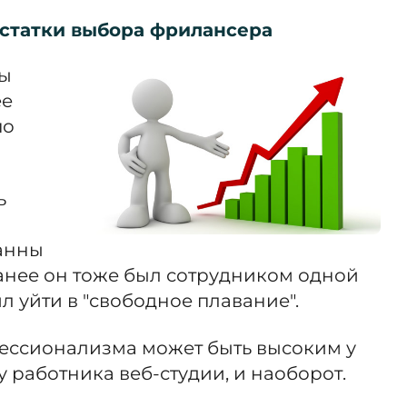
статки выбора фрилансера
ты
ее
по
ь
анны
ранее он тоже был сотрудником одной
л уйти в "свободное плавание".
ессионализма может быть высоким у
 работника веб-студии, и наоборот.