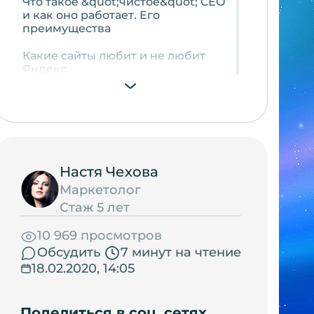
Что такое &quot;чистое&quot; СЕО
и как оно работает. Его
преимущества
Какие сайты любит и не любит
Яндекс
Какие сайты любит и не любит
Google
Настя Чехова
Маркетолог
Стаж 5 лет
10 969 просмотров
Обсудить
7 минут на чтение
18.02.2020, 14:05
Поделиться в соц. сетях