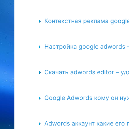
Контекстная реклама googl
Настройка google adwords 
Скачать adwords editor – у
Google Аdwords кому он нуж
Adwords аккаунт какие его