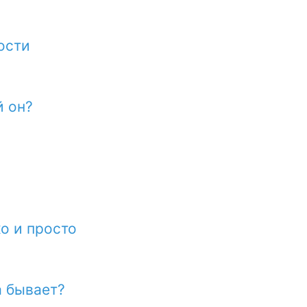
ости
й он?
о и просто
а бывает?