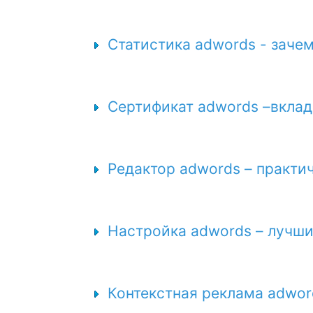
Статистика adwords - заче
Сертификат adwords –вклад
Редактор adwords – практи
Настройка adwords – лучш
Контекстная реклама adwor