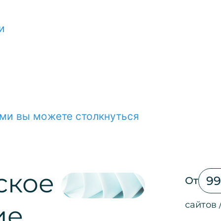
и
ми вы можете столкнуться
ское
99
От
сайтов 
ие