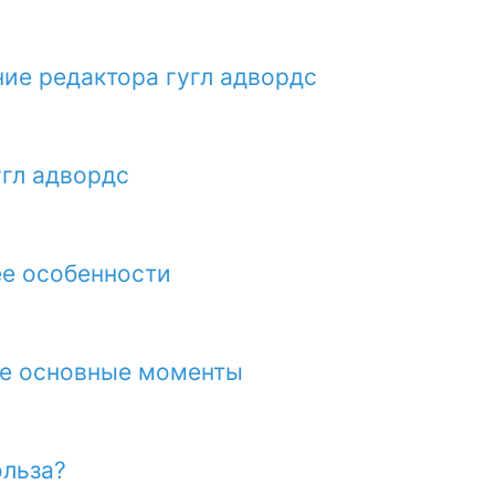
ие редактора гугл адвордс
угл адвордс
ее особенности
ее основные моменты
ольза?