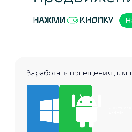
Н
Нажми
кнопку
Заработать посещения для
Скачать для
Скачать для
Windows
Android