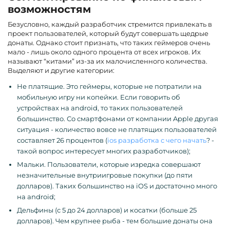
возможностям
Безусловно, каждый разработчик стремится привлекать в
проект пользователей, который будут совершать щедрые
донаты. Однако стоит признать, что таких геймеров очень
мало - лишь около одного процента от всех игроков. Их
называют “китами” из-за их малочисленного количества.
Выделяют и другие категории:
Не платящие. Это геймеры, которые не потратили на
мобильную игру ни копейки. Если говорить об
устройствах на android, то таких пользователей
большинство. Со смартфонами от компании Apple другая
ситуация - количество вовсе не платящих пользователей
составляет 26 процентов (
ios разработка с чего начать
? -
такой вопрос интересует многих разработчиков);
Мальки. Пользователи, которые изредка совершают
незначительные внутриигровые покупки (до пяти
долларов). Таких большинство на iOS и достаточно много
на android;
Дельфины (с 5 до 24 долларов) и косатки (больше 25
долларов). Чем крупнее рыба - тем большие донаты она