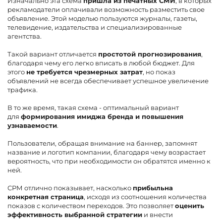
Изначально эта схема
пришла из печатных СМИ
, в которых
рекламодатели оплачивали возможность разместить свое
объявление. Этой моделью пользуются журналы, газеты,
телевидение, издательства и специализированные
агентства.
Такой вариант отличается
простотой прогнозирования
,
благодаря чему его легко вписать в любой бюджет. Для
этого
не требуется чрезмерных затрат
, но показ
объявлений не всегда обеспечивает успешное увеличение
трафика.
В то же время, такая схема - оптимальный вариант
для
формирования имиджа бренда и повышения
узнаваемости
.
Пользователи, обращая внимание на баннер, запомнят
название и логотип компании, благодаря чему возрастает
вероятность, что при необходимости он обратятся именно к
ней.
СРМ отлично показывает, насколько
прибыльна
конкретная страница
, исходя из соотношения количества
показов с количеством переходов. Это позволяет
оценить
эффективность выбранной стратегии
и внести