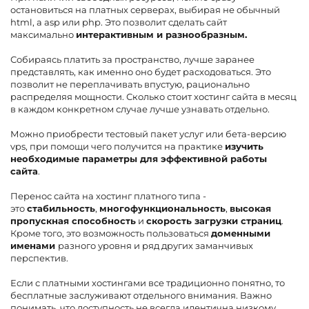
остановиться на платных серверах, выбирая не обычный
html, а asp или php. Это позволит сделать сайт
максимально
интерактивным и разнообразным.
Собираясь платить за пространство, лучше заранее
представлять, как именно оно будет расходоваться. Это
позволит не переплачивать впустую, рационально
распределяя мощности. Сколько стоит хостинг сайта в месяц
в каждом конкретном случае лучше узнавать отдельно.
Можно приобрести тестовый пакет услуг или бета-версию
vps, при помощи чего получится на практике
изучить
необходимые параметры для эффективной работы
сайта
.
Перенос сайта на хостинг платного типа -
это
стабильность
,
многофункциональность
,
высокая
пропускная способность
и
скорость загрузки страниц
.
Кроме того, это возможность пользоваться
доменными
именами
разного уровня и ряд других заманчивых
перспектив.
Если с платными хостингами все традиционно понятно, то
бесплатные заслуживают отдельного внимания. Важно
понимать, что доступность не всегда идентична низкому